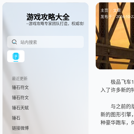
主页
文章
游戏攻略大全
发布于：
2024-10-2
--游戏攻略专家团队打造，权威攻略指南
最近更新
极品飞车1
锤石符文
入了许多新的
锤石符文
与之前的
锤石天赋
新的图形引擎
锤石
种豪华跑车，
链接微博