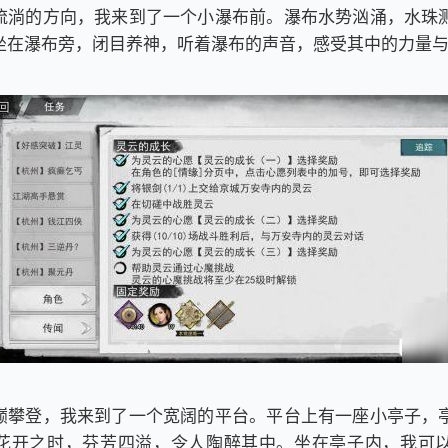
流淌的方向，我来到了一个小瀑布前。瀑布水势汹涌，水珠
坐在瀑布旁，闭目养神，听着瀑布的声音，感受其中的力量
巅攀登，我来到了一个宽阔的平台。平台上有一座小亭子，
花开之时，芬芳四溢，令人陶醉其中。坐在亭子内，我可