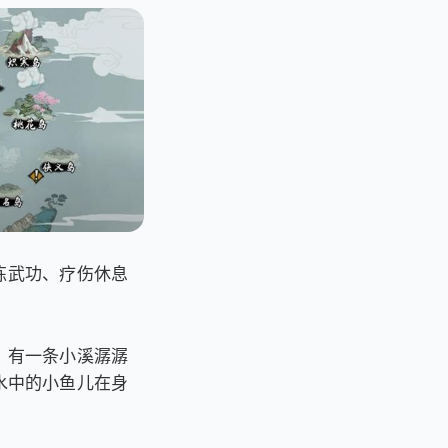
炼武功、疗伤休息
，有一条小溪潺潺
水中的小鱼儿在身