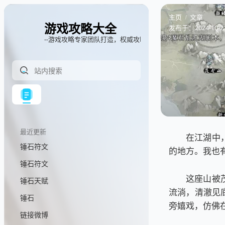
主页
文章
游戏攻略大全
发布于：
2024-10-2
--游戏攻略专家团队打造，权威攻略指南
最近更新
在江湖中
锤石符文
的地方。我也
锤石符文
这座山被
锤石天赋
流淌，清澈见
锤石
旁嬉戏，仿佛
链接微博