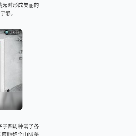
溅起时形成美丽的
与宁静。
亭子四周种满了各
以俯瞰整个山脉美