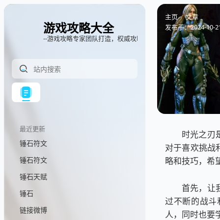
主页
文章
游戏攻略大全
发布于：
2024-10-2
--游戏攻略专家团队打造，权威攻略指南
最近更新
时光之刃
锤石符文
对于喜欢挑战
锤石符文
略和技巧，希
锤石天赋
首先，让
锤石
过不断的战斗
链接微博
人，同时也要