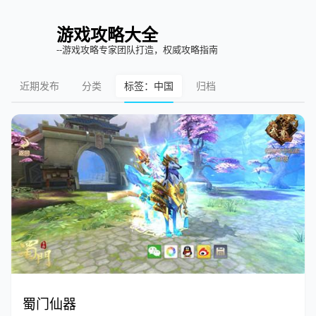
游戏攻略大全
--游戏攻略专家团队打造，权威攻略指南
近期发布
分类
标签：中国
归档
蜀门仙器