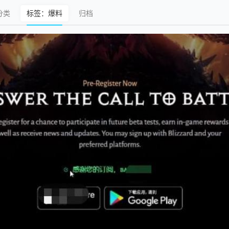
分类
标签：爆料
归档