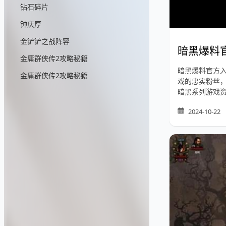
钻石碎片
钟庆厚
金铲铲之战阵容
暗黑爆料
金庸群侠传2攻略秘籍
暗黑爆料官方
金庸群侠传2攻略秘籍
戏的忠实粉丝
暗黑系列游戏
2024-10-22