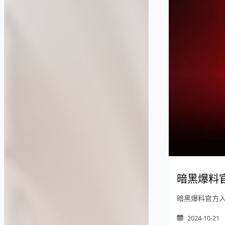
暗黑爆料
暗黑爆料官方
2024-10-21