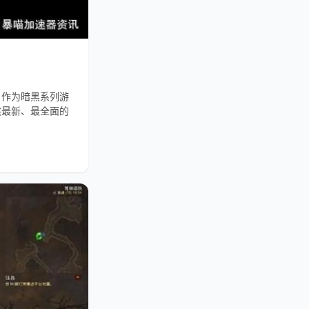
。作为暗黑系列游
供最新、最全面的