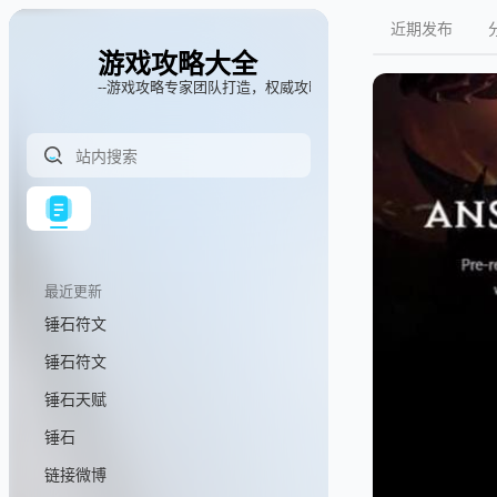
近期发布
游戏攻略大全
--游戏攻略专家团队打造，权威攻略指南
最近更新
锤石符文
锤石符文
锤石天赋
锤石
链接微博