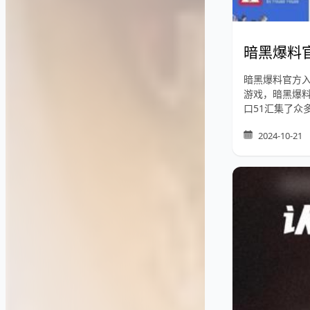
暗黑爆料官
暗黑爆料官方入
游戏，暗黑爆
口51汇集了众
2024-10-21