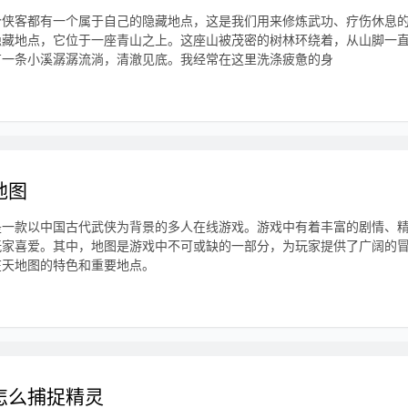
个侠客都有一个属于自己的隐藏地点，这是我们用来修炼武功、疗伤休息
隐藏地点，它位于一座青山之上。这座山被茂密的树林环绕着，从山脚一
有一条小溪潺潺流淌，清澈见底。我经常在这里洗涤疲惫的身
地图
是一款以中国古代武侠为背景的多人在线游戏。游戏中有着丰富的剧情、
玩家喜爱。其中，地图是游戏中不可或缺的一部分，为玩家提供了广阔的
在天地图的特色和重要地点。
怎么捕捉精灵