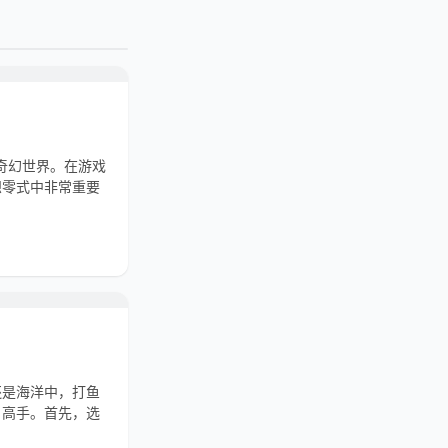
的奇幻世界。在游戏
想零式中非常重要
还是海洋中，打鱼
名高手。首先，选