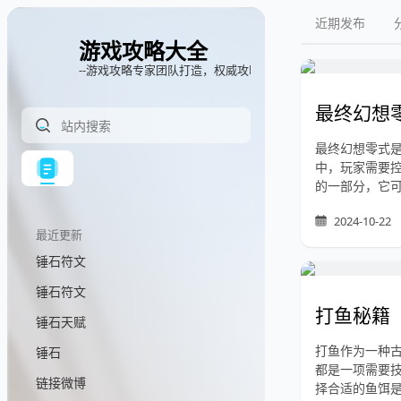
近期发布
游戏攻略大全
--游戏攻略专家团队打造，权威攻略指南
最终幻想
最终幻想零式是
中，玩家需要
的一部分，它
2024-10-22
最近更新
锤石符文
锤石符文
打鱼秘籍
锤石天赋
打鱼作为一种
锤石
都是一项需要
链接微博
择合适的鱼饵