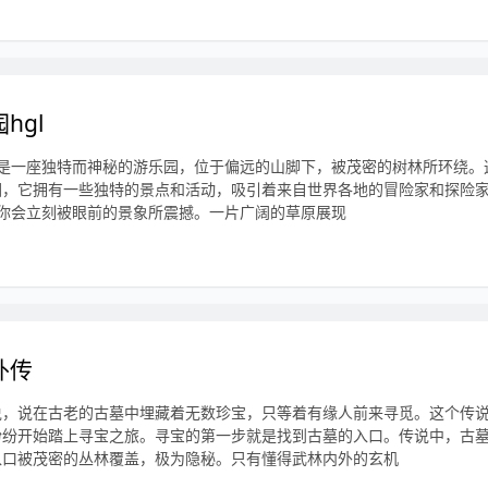
hgl
l是一座独特而神秘的游乐园，位于偏远的山脚下，被茂密的树林所环绕。
园，它拥有一些独特的景点和活动，吸引着来自世界各地的冒险家和探险
，你会立刻被眼前的景象所震撼。一片广阔的草原展现
外传
说，说在古老的古墓中埋藏着无数珍宝，只等着有缘人前来寻觅。这个传
纷纷开始踏上寻宝之旅。寻宝的第一步就是找到古墓的入口。传说中，古
入口被茂密的丛林覆盖，极为隐秘。只有懂得武林内外的玄机