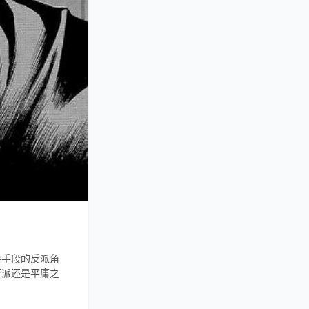
耍手段的反派角
正派还是平庸之